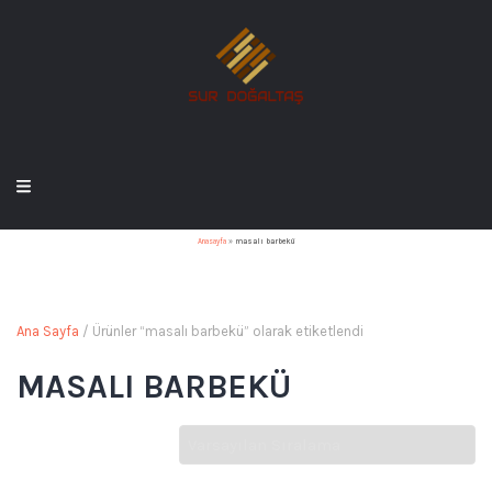
Anasayfa
»
masalı barbekü
Ana Sayfa
/ Ürünler “masalı barbekü” olarak etiketlendi
MASALI BARBEKÜ