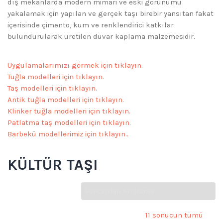
dış mekanlarda modern mimari ve eski görünümü
yakalamak için yapılan ve gerçek taşı birebir yansıtan fakat
içerisinde çimento, kum ve renklendirici katkılar
bulundurularak üretilen duvar kaplama malzemesidir.
Uygulamalar
ımızı
görmek
için
tıklayın.
Tuğ
la
mo
del
le
ri
iç
in
tık
layın.
Taş
mo
de
ll
er
i
iç
in
tık
la
yı
n.
Antik tuğla modelleri
için tıklayın.
Klinker tuğla modelleri
için tıklayın.
Patlatma taş modelleri
için
tıklayın.
Barbekü
model
leri
miz
iç
in
tı
kla
y
ı
n.
.
KÜLTÜR TAŞI
11 sonucun tümü