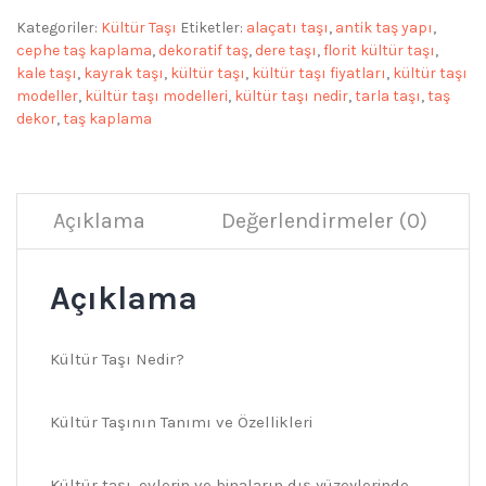
Kategoriler:
Kültür Taşı
Etiketler:
alaçatı taşı
,
antik taş yapı
,
cephe taş kaplama
,
dekoratif taş
,
dere taşı
,
florit kültür taşı
,
kale taşı
,
kayrak taşı
,
kültür taşı
,
kültür taşı fiyatları
,
kültür taşı
modeller
,
kültür taşı modelleri
,
kültür taşı nedir
,
tarla taşı
,
taş
dekor
,
taş kaplama
Açıklama
Değerlendirmeler (0)
Açıklama
Kültür Taşı Nedir?
Kültür Taşının Tanımı ve Özellikleri
Kültür taşı, evlerin ve binaların dış yüzeylerinde