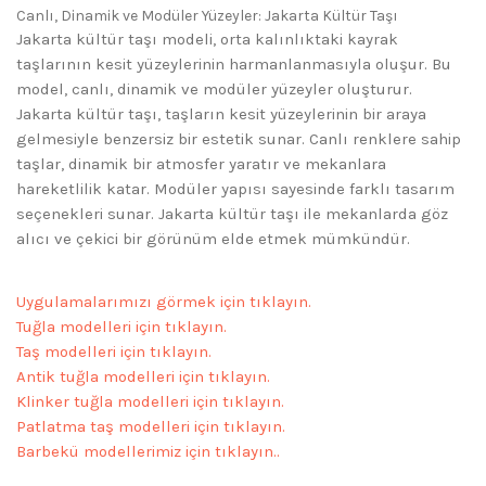
Canlı, Dinamik ve Modüler Yüzeyler: Jakarta Kültür Taşı
Jakarta kültür taşı modeli, orta kalınlıktaki kayrak
taşlarının kesit yüzeylerinin harmanlanmasıyla oluşur. Bu
model, canlı, dinamik ve modüler yüzeyler oluşturur.
Jakarta kültür taşı, taşların kesit yüzeylerinin bir araya
gelmesiyle benzersiz bir estetik sunar. Canlı renklere sahip
taşlar, dinamik bir atmosfer yaratır ve mekanlara
hareketlilik katar. Modüler yapısı sayesinde farklı tasarım
seçenekleri sunar. Jakarta kültür taşı ile mekanlarda göz
alıcı ve çekici bir görünüm elde etmek mümkündür.
Uygulamalar
ımızı
görmek
için
tıklayın.
Tuğ
la
mo
del
le
ri
iç
in
tık
layın.
Taş
mo
de
ll
er
i
iç
in
tık
la
yı
n.
Antik tuğla modelleri
için tıklayın.
Klinker tuğla modelleri
için tıklayın.
Patlatma taş modelleri
için
tıklayın.
Barbekü
model
leri
miz
iç
in
tı
kla
y
ı
n.
.